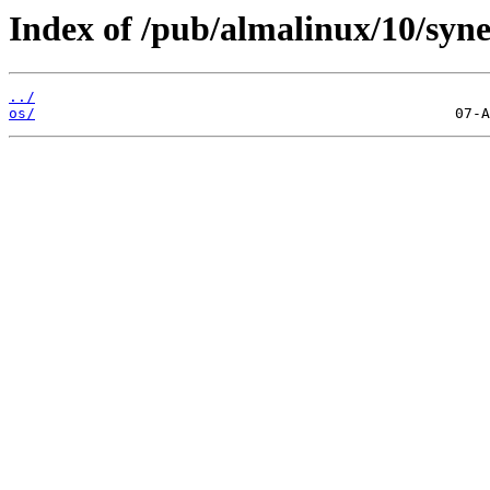
Index of /pub/almalinux/10/syn
../
os/