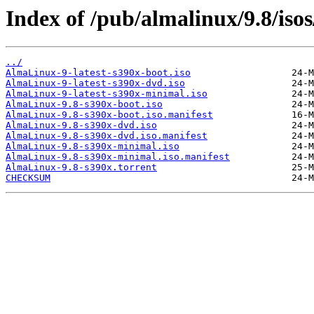
Index of /pub/almalinux/9.8/isos
../
AlmaLinux-9-latest-s390x-boot.iso
AlmaLinux-9-latest-s390x-dvd.iso
AlmaLinux-9-latest-s390x-minimal.iso
AlmaLinux-9.8-s390x-boot.iso
AlmaLinux-9.8-s390x-boot.iso.manifest
AlmaLinux-9.8-s390x-dvd.iso
AlmaLinux-9.8-s390x-dvd.iso.manifest
AlmaLinux-9.8-s390x-minimal.iso
AlmaLinux-9.8-s390x-minimal.iso.manifest
AlmaLinux-9.8-s390x.torrent
CHECKSUM